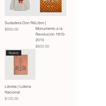
Sudadera Don Ré
Libro |
Monumento a la
Precio
$850.00
Revolución 1910-
2010
Precio
$600.00
Nuevo
Libreta | Loteria
Nacional
Precio
$125.00