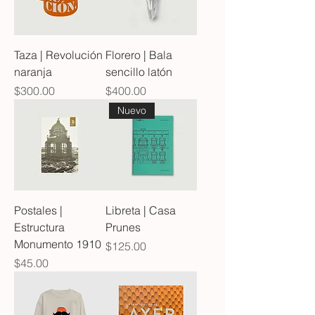
Taza | Revolución
Florero | Bala
naranja
sencillo latón
Precio
Precio
$300.00
$400.00
Nuevo
Postales |
Libreta | Casa
Estructura
Prunes
Monumento 1910
Precio
$125.00
Precio
$45.00