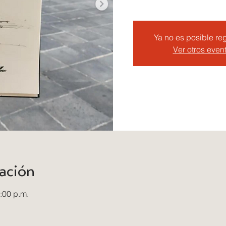
Ya no es posible reg
Ver otros even
ación
:00 p.m.